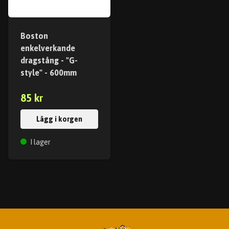
Boston
enkelverkande
dragstång - "G-
style" - 600mm
85 kr
Lägg i korgen
I lager