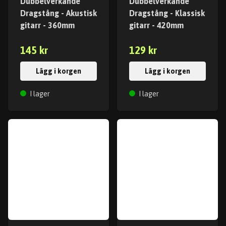
Dubbelverkande
Dubbelverkande
Dragstång - Akustisk
Dragstång - Klassisk
gitarr - 360mm
gitarr - 420mm
145 kr
129 kr
Lägg i korgen
Lägg i korgen
I lager
I lager