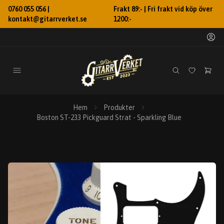
0760 055 056 |
Frakt 89:- | Fri frakt vid köp över
kontakt@gitarrverket.se
1200:-
Hem
Produkter
Boston ST-233 Pickguard Strat - Sparkling Blue