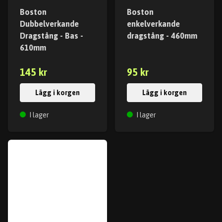
Boston
Boston
Dubbelverkande
enkelverkande
Dragstång - Bas -
dragstång - 460mm
610mm
145 kr
95 kr
Lägg i korgen
Lägg i korgen
I lager
I lager