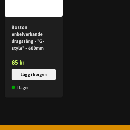
Boston
enkelverkande
dragstång - "G-
style" - 600mm
85 kr
Lägg i korgen
I lager