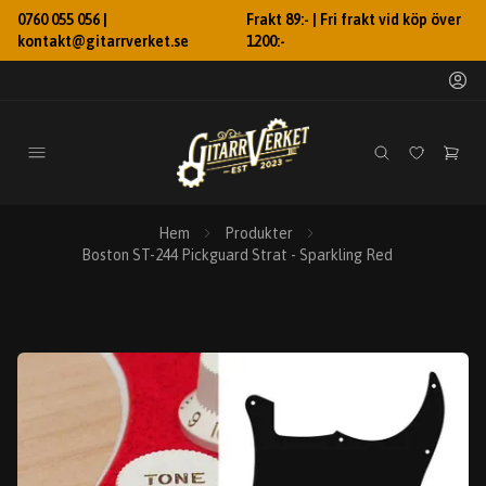
0760 055 056 |
Frakt 89:- | Fri frakt vid köp över
kontakt@gitarrverket.se
1200:-
Hem
Produkter
Boston ST-244 Pickguard Strat - Sparkling Red