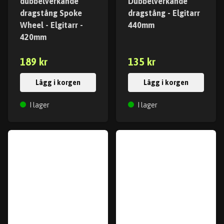
dubbelverkande
Dubbelverkande
dragstång Spoke
dragstång - Elgitarr
Wheel - Elgitarr -
440mm
420mm
189 kr
135 kr
Lägg i korgen
Lägg i korgen
I lager
I lager