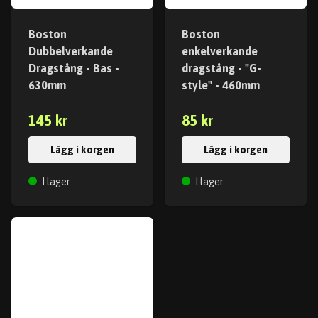
Boston
Boston
Dubbelverkande
enkelverkande
Dragstång - Bas -
dragstång - "G-
630mm
style" - 460mm
145 kr
85 kr
Lägg i korgen
Lägg i korgen
I lager
I lager