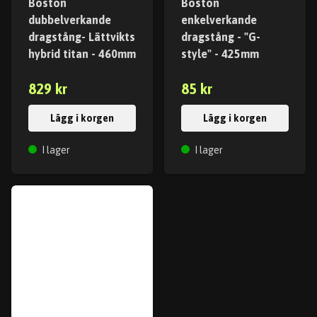
Boston
Boston
dubbelverkande
enkelverkande
dragstång- Lättvikts
dragstång - "G-
hybrid titan - 460mm
style" - 425mm
829 kr
85 kr
Lägg i korgen
Lägg i korgen
I lager
I lager