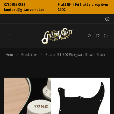
0760 055 056 |
Frakt 89:- | Fri frakt vid köp över
kontakt@gitarrverket.se
1200:-
Hem
Produkter
Boston ST-300 Pickguard Strat - Black