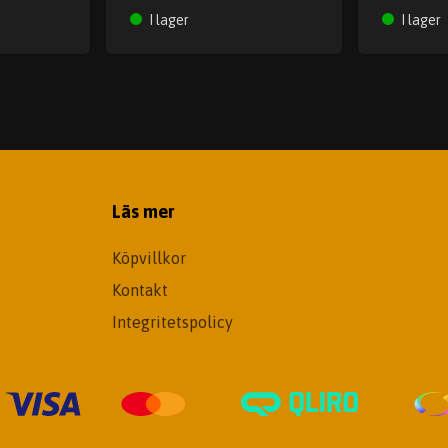
I lager
I lager
Läs mer
Köpvillkor
Kontakt
Integritetspolicy