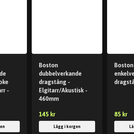
Boston
Boston
de
dubbelverkande
enkelv
oke
dragstång -
dragst
rr -
Elgitarr/Akustisk -
460mm
145 kr
85 kr
gen
Lägg i korgen
Lä