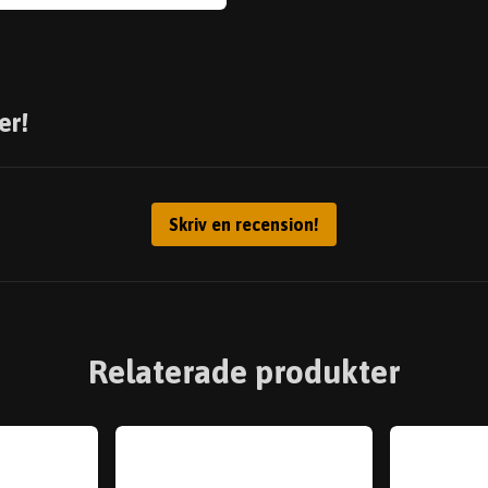
er!
Skriv en recension!
Relaterade produkter