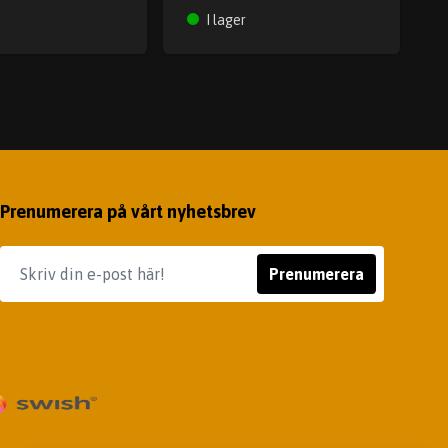
I lager
Prenumerera på vårt nyhetsbrev
Prenumerera