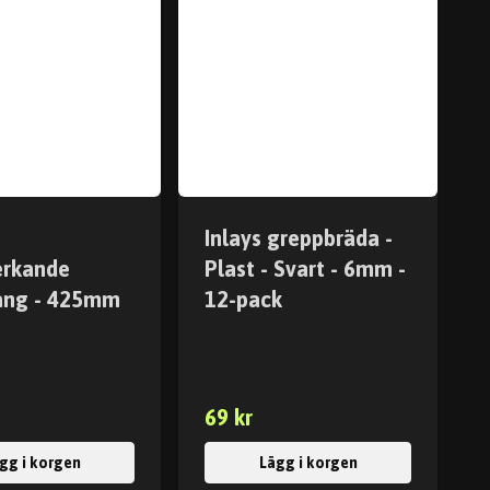
Inlays greppbräda -
erkande
Plast - Svart - 6mm -
ång - 425mm
12-pack
69 kr
gg i korgen
Lägg i korgen