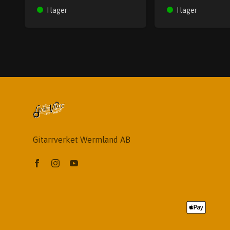
I lager
I lager
Gitarrverket Wermland AB