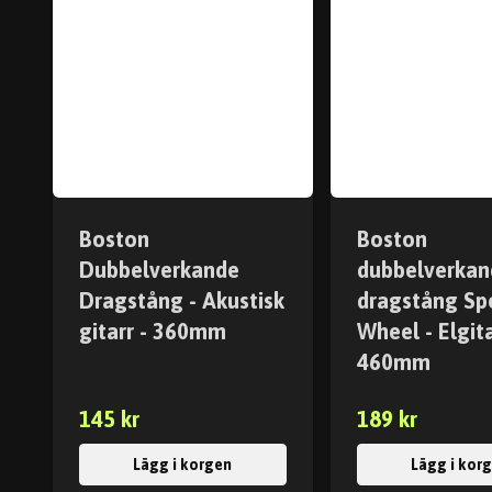
Boston
Boston
Dubbelverkande
dubbelverkan
Dragstång - Akustisk
dragstång Sp
gitarr - 360mm
Wheel - Elgita
460mm
145 kr
189 kr
Lägg i korgen
Lägg i kor