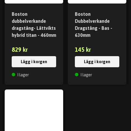
Boston
Boston
dubbelverkande
Dubbelverkande
dragstång- Lättvikts
Dragstång - Bas -
hybrid titan - 460mm
630mm
829 kr
145 kr
Lägg i korgen
Lägg i korgen
I lager
I lager