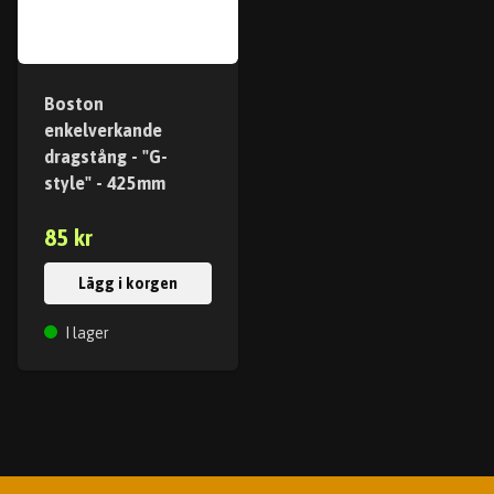
Boston
enkelverkande
dragstång - "G-
style" - 425mm
85 kr
Lägg i korgen
I lager