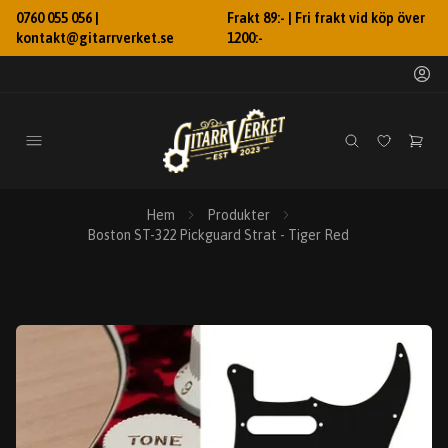
0760 055 056 |
Frakt 89:- | Fri frakt vid köp över
kontakt@gitarrverket.se
1200:-
Hem
Produkter
Boston ST-322 Pickguard Strat - Tiger Red