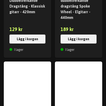
Dubbelverkande
dubbelverkande
Dragstång - Klassisk
dragstång Spoke
gitarr - 420mm
Wheel - Elgitarr -
440mm
129 kr
189 kr
Lägg i korgen
Lägg i korgen
I lager
I lager