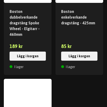
Boston
Boston
dubbelverkande
enkelverkande
dragstång Spoke
dragstång - 425mm
Wheel - Elgitarr -
460mm
189 kr
85 kr
Lägg i korgen
Lägg i korgen
I lager
I lager