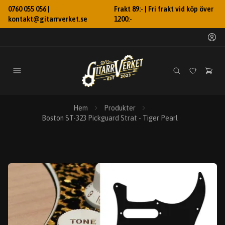
0760 055 056 |
Frakt 89:- | Fri frakt vid köp över
kontakt@gitarrverket.se
1200:-
Hem
Produkter
Boston ST-323 Pickguard Strat - Tiger Pearl