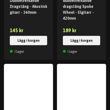
Dubbelverkande
dubbelverkande
Dragstång - Akustisk
dragstång Spoke
gitarr - 360mm
Wheel - Elgitarr -
420mm
145 kr
189 kr
Lägg i korgen
Lägg i korgen
I lager
I lager