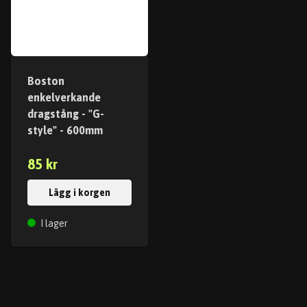
Boston
enkelverkande
dragstång - "G-
style" - 600mm
85 kr
Lägg i korgen
I lager