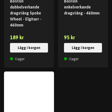
Boston
Boston
dubbelverkande
enkelverkande
dragstång Spoke
dragstång - 460mm
Wheel - Elgitarr -
460mm
189 kr
95 kr
Lägg i korgen
Lägg i korgen
I lager
I lager