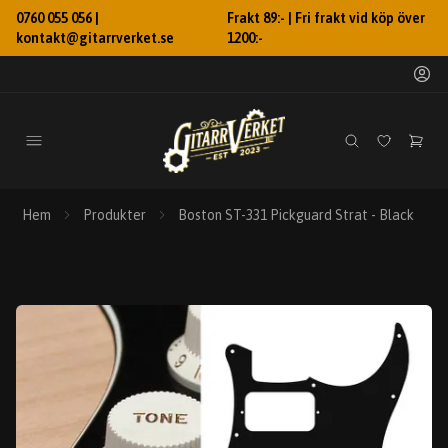
0760 055 056 |
Frakt 89:- | Fri frakt vid köp över
kontakt@gitarrverket.se
1200:-
Hem
Produkter
Boston ST-331 Pickguard Strat - Black