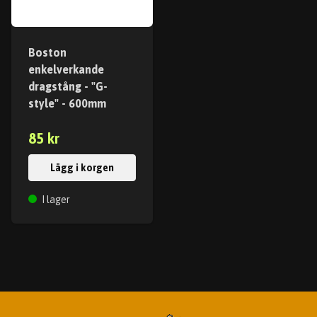
Boston
enkelverkande
dragstång - "G-
style" - 600mm
85 kr
Lägg i korgen
I lager