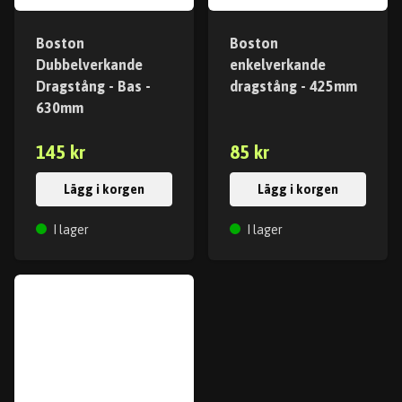
Boston
Boston
Dubbelverkande
enkelverkande
Dragstång - Bas -
dragstång - 425mm
630mm
145 kr
85 kr
Lägg i korgen
Lägg i korgen
I lager
I lager