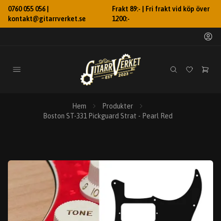
0760 055 056 |
Frakt 89:- | Fri frakt vid köp över
kontakt@gitarrverket.se
1200:-
Hem
Produkter
Boston ST-331 Pickguard Strat - Pearl Red