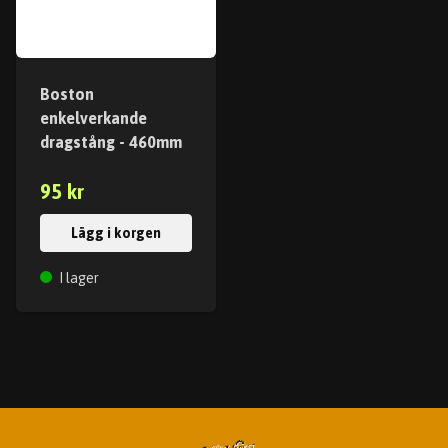
Boston
enkelverkande
dragstång - 460mm
95 kr
Lägg i korgen
I lager