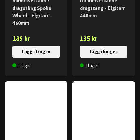
dubbelverkande
Dubbelverkande
dragstång Spoke
dragstång - Elgitarr
Wheel - Elgitarr -
440mm
460mm
189 kr
135 kr
Lägg i korgen
Lägg i korgen
I lager
I lager