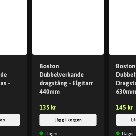
Boston
Boston
nde
Dubbelverkande
Dubbel
as -
dragstång - Elgitarr
Dragstå
440mm
630m
135 kr
145 kr
gen
Lägg i korgen
Lä
I lager
I lager