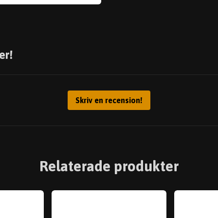
er!
Skriv en recension!
Relaterade produkter