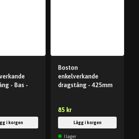
Boston
verkande
enkelverkande
ng - Bas -
dragstång - 425mm
m
85 kr
gg i korgen
Lägg i korgen
I lager