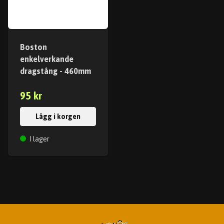
Boston
enkelverkande
dragstång - 460mm
95 kr
Lägg i korgen
I lager