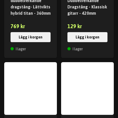
dubbelverkande
Dubbelverkande
dragstång- Lättvikts
Dragstång - Klassisk
hybrid titan - 360mm
gitarr - 420mm
769 kr
129 kr
Lägg i korgen
Lägg i korgen
I lager
I lager