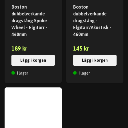
Boston
Boston
dubbelverkande
dubbelverkande
dragstång Spoke
dragstång -
Wheel - Elgitarr -
Elgitarr/Akustisk -
460mm
460mm
189 kr
145 kr
Lägg i korgen
Lägg i korgen
I lager
I lager