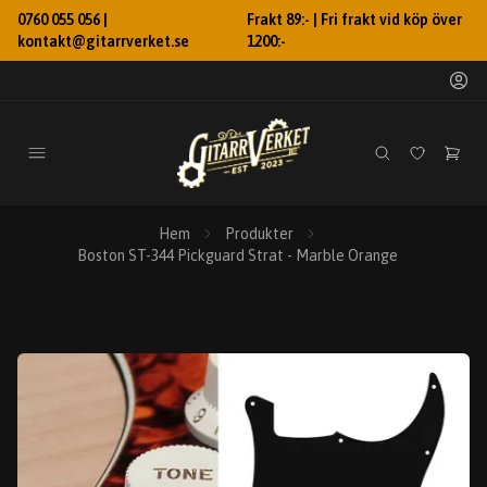
0760 055 056 |
Frakt 89:- | Fri frakt vid köp över
kontakt@gitarrverket.se
1200:-
Hem
Produkter
Boston ST-344 Pickguard Strat - Marble Orange