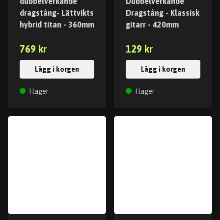
dubbelverkande
Dubbelverkande
dragstång- Lättvikts
Dragstång - Klassisk
hybrid titan - 360mm
gitarr - 420mm
769 kr
129 kr
Lägg i korgen
Lägg i korgen
I lager
I lager