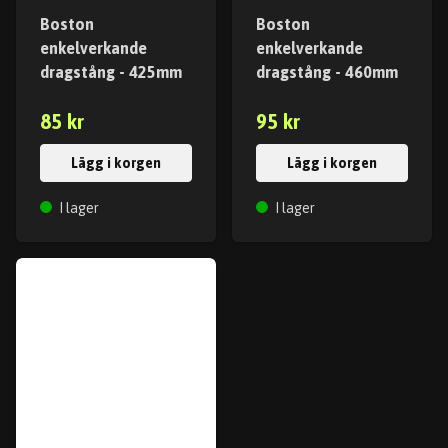
Boston
Boston
enkelverkande
enkelverkande
dragstång - 425mm
dragstång - 460mm
85 kr
95 kr
Lägg i korgen
Lägg i korgen
I lager
I lager