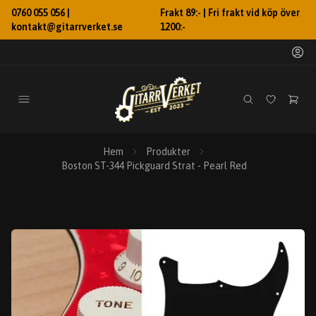
0760 055 056 |
Frakt 89:- | Fri frakt vid köp över
kontakt@gitarrverket.se
1200:-
Hem
Produkter
Boston ST-344 Pickguard Strat - Pearl Red