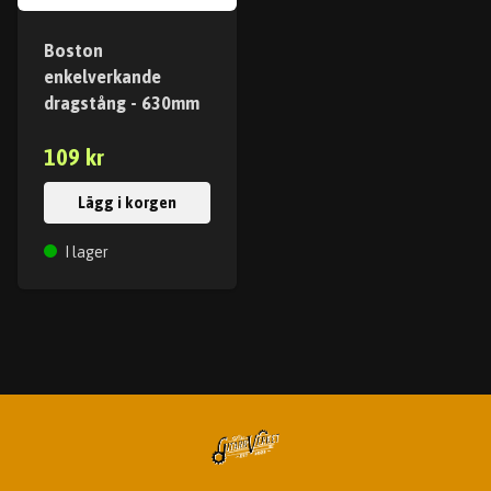
Boston
enkelverkande
dragstång - 630mm
109 kr
Lägg i korgen
I lager