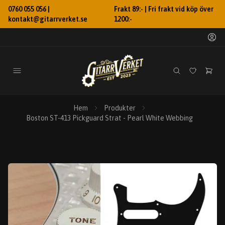
0760 055 056 |
Frakt 89:- | Fri frakt vid köp över
kontakt@gitarrverket.se
1200:-
Hem
Produkter
Boston ST-413 Pickguard Strat - Pearl White Webbing