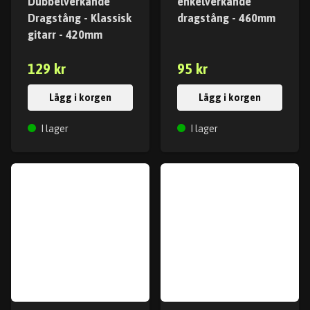
Dubbelverkande
enkelverkande
Dragstång - Klassisk
dragstång - 460mm
gitarr - 420mm
129 kr
95 kr
Lägg i korgen
Lägg i korgen
I lager
I lager