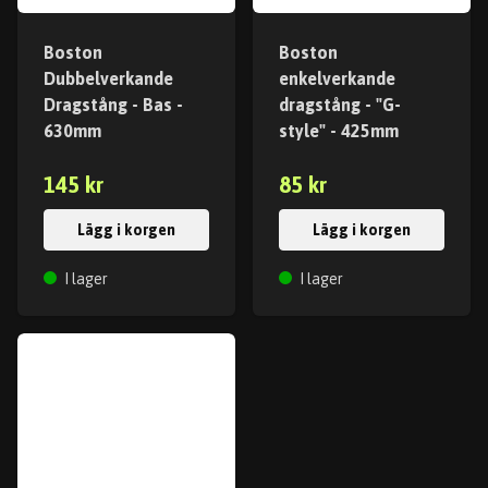
Boston
Boston
Dubbelverkande
enkelverkande
Dragstång - Bas -
dragstång - "G-
630mm
style" - 425mm
145 kr
85 kr
Lägg i korgen
Lägg i korgen
I lager
I lager