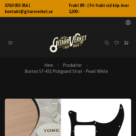
0760 055 056 |
Frakt 89:- | Fri frakt vid köp över
kontakt@gitarrverket.se
1200:-
Hem
Produkter
Boston ST-431 Pickguard Strat - Pearl White