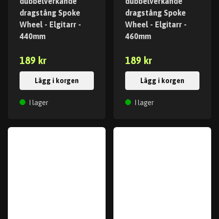
dubbelverkande
dubbelverkande
dragstång Spoke
dragstång Spoke
Wheel - Elgitarr -
Wheel - Elgitarr -
440mm
460mm
189 kr
189 kr
Lägg i korgen
Lägg i korgen
I lager
I lager