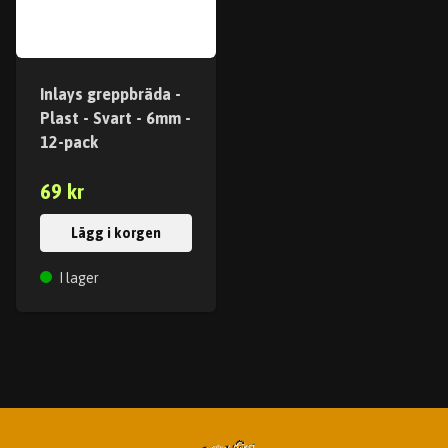
Inlays greppbräda -
Plast - Svart - 6mm -
12-pack
69 kr
Lägg i korgen
I lager