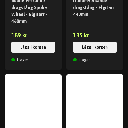
dubbelverkande
Dubbelverkande
dragstång Spoke
dragstång - Elgitarr
Wheel - Elgitarr -
440mm
460mm
189 kr
135 kr
Lägg i korgen
Lägg i korgen
I lager
I lager