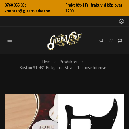
0760 055 056 |
Frakt 89:- | Fri frakt vid köp över
kontakt@gitarrverket.se
1200:-
Hem
Produkter
Boston ST-431 Pickguard Strat - Tortoise Intense