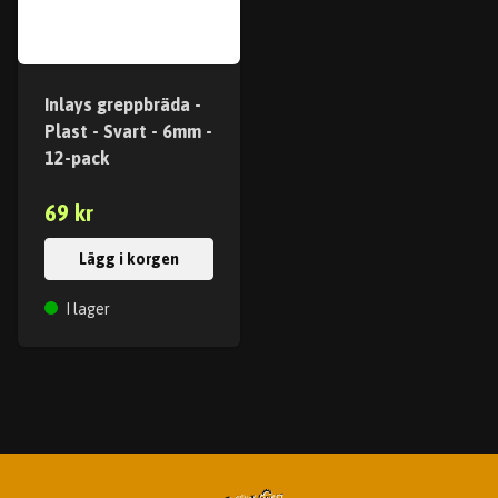
Inlays greppbräda -
Plast - Svart - 6mm -
12-pack
69 kr
Lägg i korgen
I lager