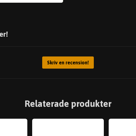
er!
Skriv en recension!
Relaterade produkter