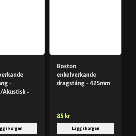
Boston
verkande
enkelverkande
ång -
dragstång - 425mm
r/Akustisk -
m
85 kr
gg i korgen
Lägg i korgen