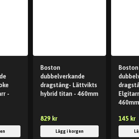
Boston
Boston
de
dubbelverkande
dubbel
oke
dragstång- Lättvikts
dragst
rr -
hybrid titan - 460mm
Elgitar
460m
829 kr
145 kr
gen
Lägg i korgen
Lä