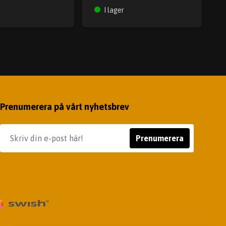
I lager
Prenumerera på vårt nyhetsbrev
Prenumerera