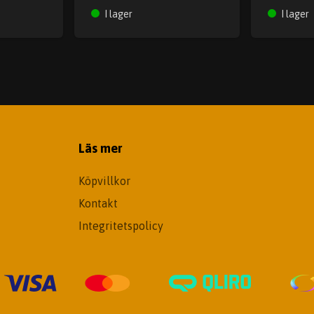
I lager
I lager
Läs mer
Köpvillkor
Kontakt
Integritetspolicy