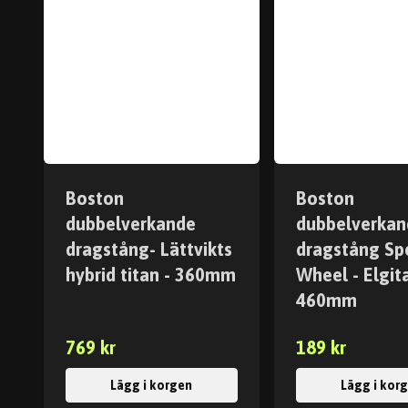
Boston
Boston
dubbelverkande
dubbelverkan
dragstång- Lättvikts
dragstång Sp
hybrid titan - 360mm
Wheel - Elgita
460mm
769 kr
189 kr
Lägg i korgen
Lägg i kor