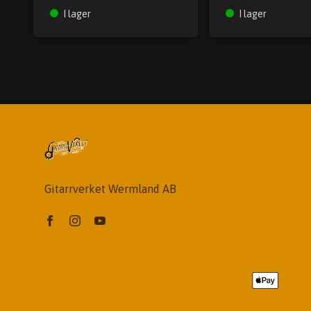
I lager
I lager
Gitarrverket Wermland AB