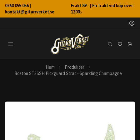
0760 055 056 |
Frakt 89:- | Fri frakt vid köp över
kontakt@gitarrverket.se
1200:-
Hem
Produkter
Boston ST3SSH Pickguard Strat - Sparkling Champagne