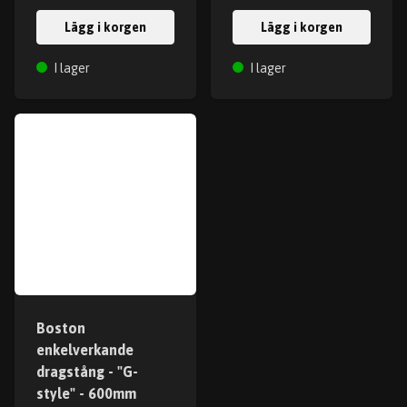
Lägg i korgen
Lägg i korgen
I lager
I lager
Boston
enkelverkande
dragstång - "G-
style" - 600mm