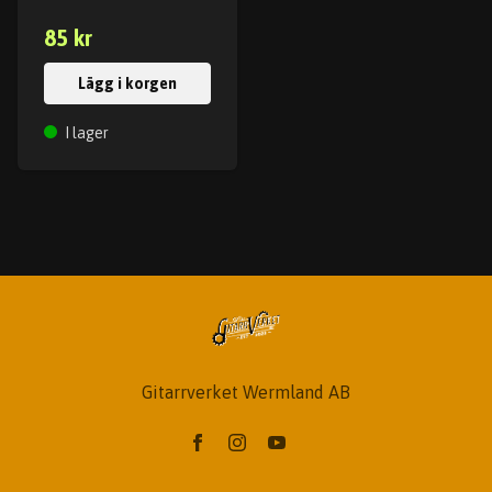
85 kr
Lägg i korgen
I lager
Gitarrverket Wermland AB