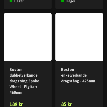
I lager
I lager
Boston
Boston
dubbelverkande
enkelverkande
dragstång Spoke
dragstång - 425mm
Wheel - Elgitarr -
460mm
189 kr
85 kr