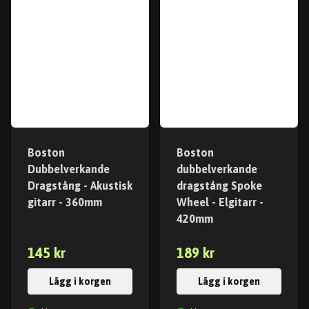
Boston
Boston
Dubbelverkande
dubbelverkande
Dragstång - Akustisk
dragstång Spoke
gitarr - 360mm
Wheel - Elgitarr -
420mm
145 kr
189 kr
Lägg i korgen
Lägg i korgen