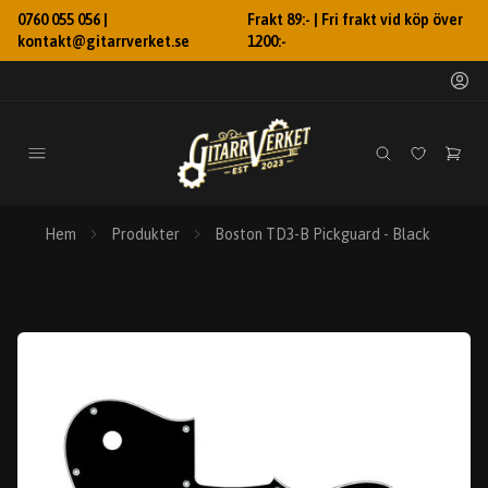
0760 055 056 |
Frakt 89:- | Fri frakt vid köp över
kontakt@gitarrverket.se
1200:-
Hem
Produkter
Boston TD3-B Pickguard - Black