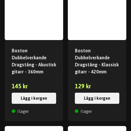
Boston
Boston
Dubbelverkande
Dubbelverkande
Dragstång - Akustisk
Dragstång - Klassisk
gitarr - 360mm
gitarr - 420mm
145 kr
129 kr
Lägg i korgen
Lägg i korgen
I lager
I lager