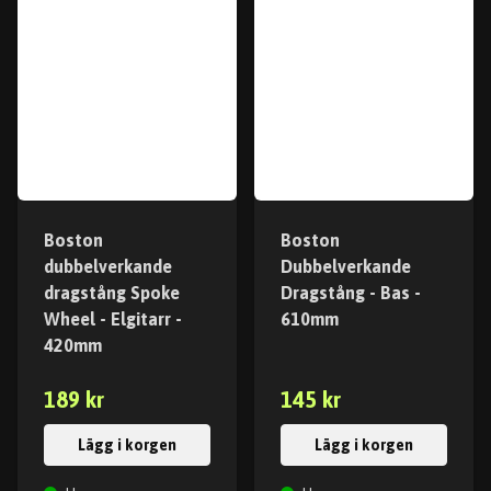
Boston
Boston
dubbelverkande
Dubbelverkande
dragstång Spoke
Dragstång - Bas -
Wheel - Elgitarr -
610mm
420mm
189 kr
145 kr
Lägg i korgen
Lägg i korgen