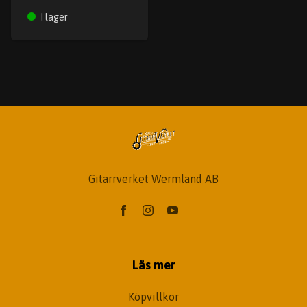
I lager
Gitarrverket Wermland AB
Läs mer
Köpvillkor