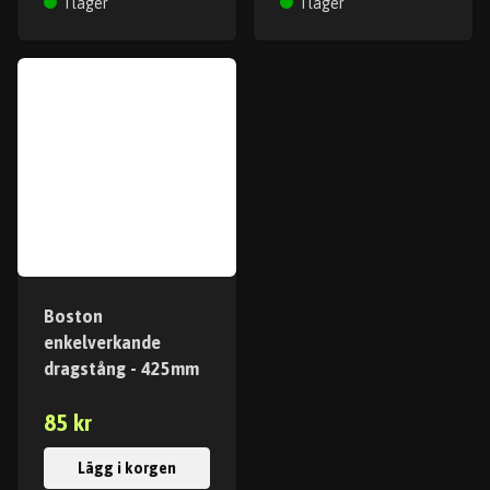
I lager
I lager
Boston
enkelverkande
dragstång - 425mm
85 kr
Lägg i korgen