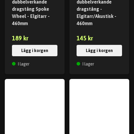
dubbelverkande
dubbelverkande
dragstång Spoke
dragstång -
Wheel - Elgitarr -
Elgitarr/Akustisk -
460mm
460mm
189 kr
145 kr
Lägg i korgen
Lägg i korgen
I lager
I lager