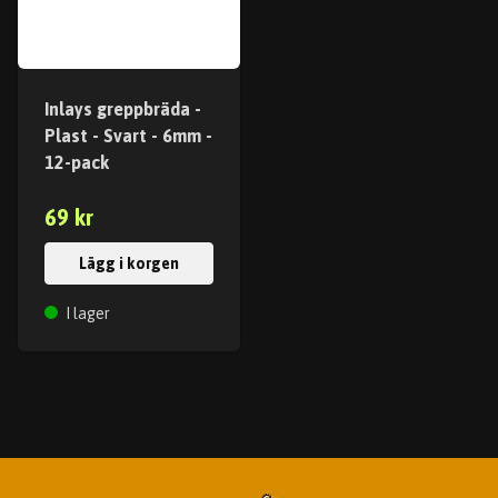
Inlays greppbräda -
Plast - Svart - 6mm -
12-pack
69 kr
Lägg i korgen
I lager