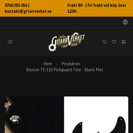
0760 055 056 |
Frakt 89:- | Fri frakt vid köp över
kontakt@gitarrverket.se
1200:-
Hem
Produkter
Boston TE-110 Pickguard Tele - Black Mat