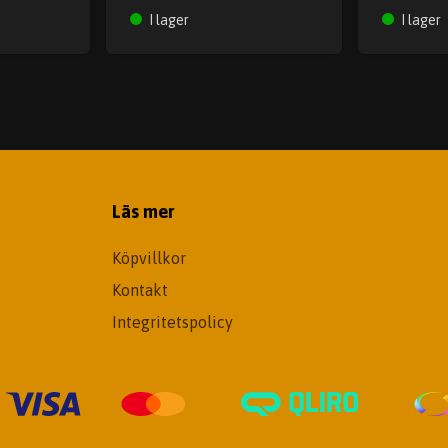
I lager
I lager
Läs mer
Köpvillkor
Kontakt
Integritetspolicy