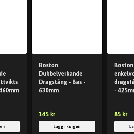
Boston
Boston
de
Dubbelverkande
enkelv
ttvikts
Dragstång - Bas -
dragstå
- 460mm
630mm
- 425
145 kr
85 kr
gen
Lägg i korgen
Lä