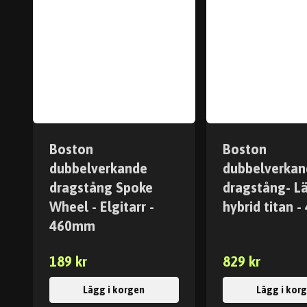
Boston
Boston
dubbelverkande
dubbelverkan
dragstång Spoke
dragstång- Lä
Wheel - Elgitarr -
hybrid titan 
460mm
189 kr
829 kr
Lägg i korgen
Lägg i kor