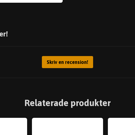
er!
Skriv en recension!
Relaterade produkter