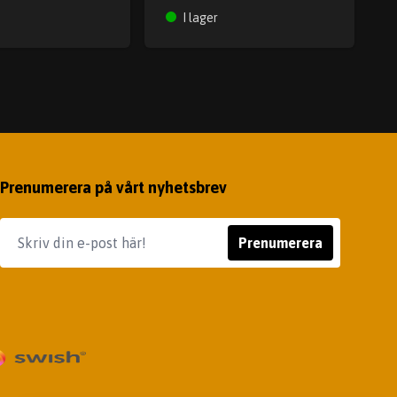
I lager
Prenumerera på vårt nyhetsbrev
Prenumerera