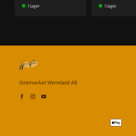
I lager
I lager
Gitarrverket Wermland AB