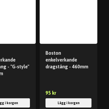
Boston
erkande
enkelverkande
ng - "G-style"
dragstång - 460mm
mm
95 kr
gg i korgen
Lägg i korgen