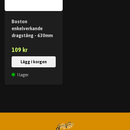
Boston
enkelverkande
dragstång - 630mm
109 kr
Lägg i korgen
I lager