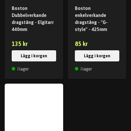
Boston
Boston
Dubbelverkande
enkelverkande
dragstång - Elgitarr
dragstång - "G-
440mm
style" - 425mm
135 kr
85 kr
Lägg i korgen
Lägg i korgen
I lager
I lager