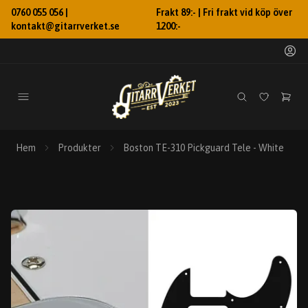
0760 055 056 |
Frakt 89:- | Fri frakt vid köp över
kontakt@gitarrverket.se
1200:-
Hem
Produkter
Boston TE-310 Pickguard Tele - White