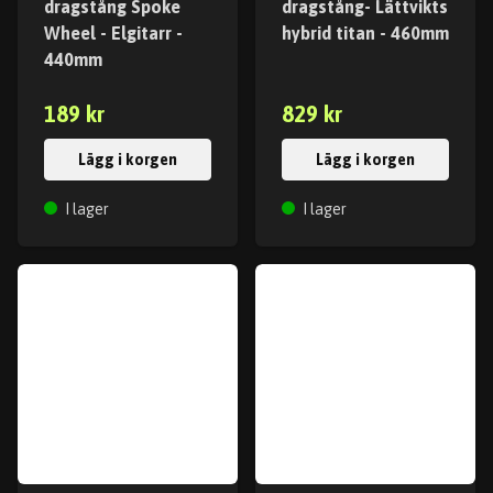
dragstång Spoke
dragstång- Lättvikts
Wheel - Elgitarr -
hybrid titan - 460mm
440mm
189 kr
829 kr
Lägg i korgen
Lägg i korgen
I lager
I lager