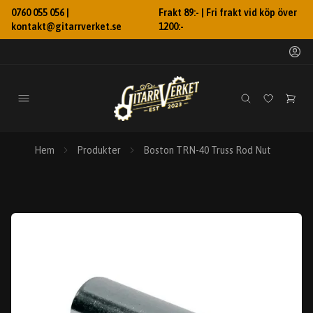
0760 055 056 |
Frakt 89:- | Fri frakt vid köp över
kontakt@gitarrverket.se
1200:-
Hem
Produkter
Boston TRN-40 Truss Rod Nut