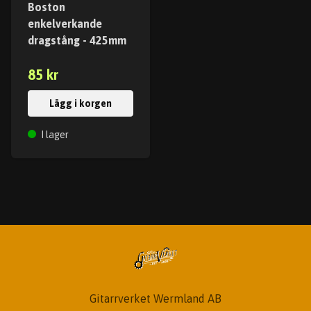
Boston
enkelverkande
dragstång - 425mm
85 kr
Lägg i korgen
I lager
Gitarrverket Wermland AB