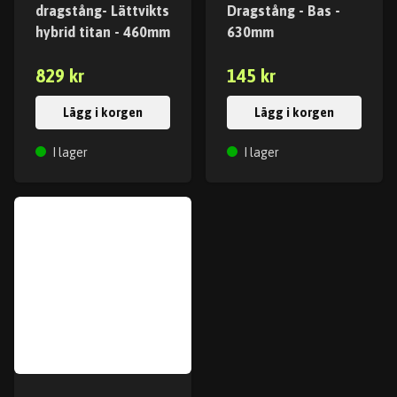
dragstång- Lättvikts
Dragstång - Bas -
hybrid titan - 460mm
630mm
829 kr
145 kr
Lägg i korgen
Lägg i korgen
I lager
I lager