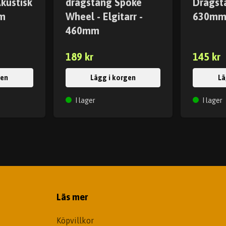
kustisk
dragstång Spoke
Dragstå
mm
Wheel - Elgitarr -
630m
460mm
189 kr
145 kr
gen
Lägg i korgen
Lä
I lager
I lager
Läs mer
Köpvillkor