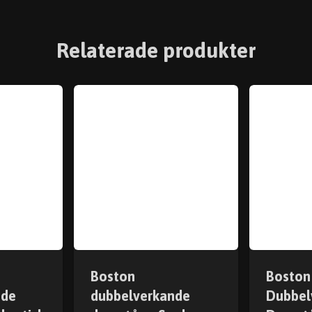
Relaterade produkter
Boston
Boston
nde
dubbelverkande
Dubbel