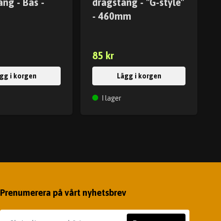
ng - Bas -
dragstång - "G-style"
m
- 460mm
85 kr
gg i korgen
Lägg i korgen
I lager
Prenumerera på vårt nyhetsbrev