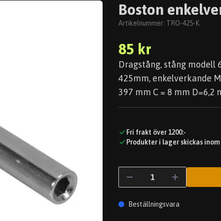
Boston enkelve
Artikelnummer:
TRO-425-K
85 kr
Dragstång, stång modell
425mm, enkelverkande Mått
397 mm C = 8 mm D=6,2
Fri frakt över 1200:-
Produkter i lager skickas inom
Beställningsvara