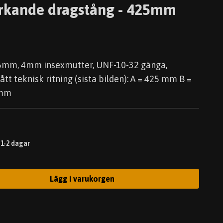
rkande dragstång - 425mm
 6mm, 4mm insexmutter, UNF-10-32 gänga,
 teknisk ritning (sista bilden): A = 425 mm B =
 mm
 1-2 dagar
Lägg i varukorgen