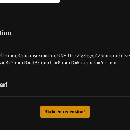
tion
ell 6mm, 4mm insexmutter, UNF-10-32 gänga, 425mm, enkelve
): A = 425 mm B = 397 mm C = 8 mm D=6,2 mm E = 9,3 mm
er!
Skriv en recension!