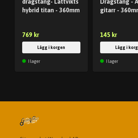
dragstång- Lättvikts
Dragstång - A
hybrid titan - 360mm
gitarr - 360
769 kr
145 kr
Lägg i korgen
Lägg i kor
I lager
I lager