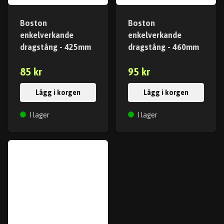
Boston
Boston
enkelverkande
enkelverkande
dragstång - 425mm
dragstång - 460mm
85 kr
95 kr
Lägg i korgen
Lägg i korgen
I lager
I lager