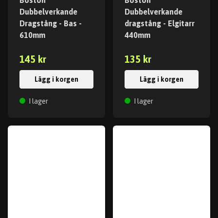
Boston
Boston
Dubbelverkande
Dubbelverkande
Dragstång - Bas -
dragstång - Elgitarr
610mm
440mm
145 kr
135 kr
Lägg i korgen
Lägg i korgen
I lager
I lager