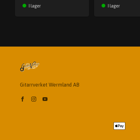
I lager
I lager
Gitarrverket Wermland AB