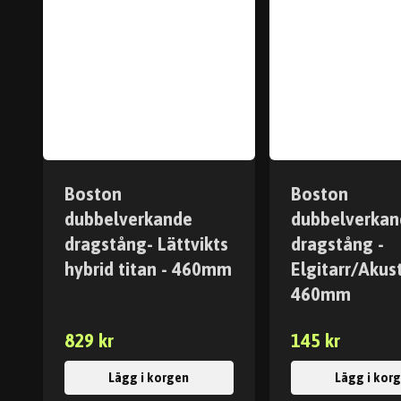
Boston
Boston
dubbelverkande
dubbelverkan
dragstång- Lättvikts
dragstång -
hybrid titan - 460mm
Elgitarr/Akust
460mm
829 kr
145 kr
Lägg i korgen
Lägg i kor