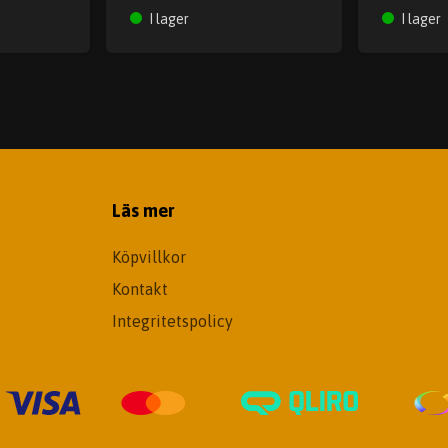
I lager
I lager
Läs mer
Köpvillkor
Kontakt
Integritetspolicy