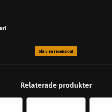
er!
Skriv en recension!
Relaterade produkter