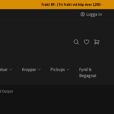
Frakt 89:- | Fri frakt vid köp över 1200:-
Logga in
lsar
Kroppar
Pickups
Fynd &
Begagnat
d Output