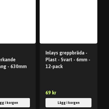
Inlays greppbräda -
erkande
Plast - Svart - 6mm -
ång - 630mm
12-pack
69 kr
gg i korgen
Lägg i korgen