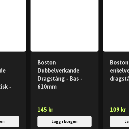
Boston
Boston
de
Dubbelverkande
enkelv
Dragstång - Bas -
dragst
isk -
610mm
145 kr
109 kr
gen
Lägg i korgen
Lä