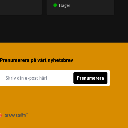
I lager
Prenumerera på vårt nyhetsbrev
Prenumerera