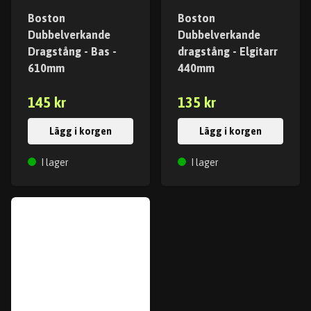
Boston
Boston
Dubbelverkande
Dubbelverkande
Dragstång - Bas -
dragstång - Elgitarr
610mm
440mm
145 kr
135 kr
Lägg i korgen
Lägg i korgen
I lager
I lager