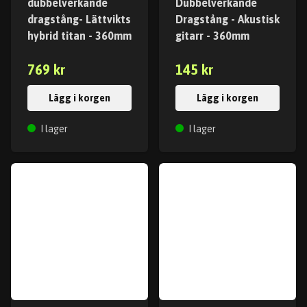
dubbelverkande
Dubbelverkande
dragstång- Lättvikts
Dragstång - Akustisk
hybrid titan - 360mm
gitarr - 360mm
769 kr
145 kr
Lägg i korgen
Lägg i korgen
I lager
I lager