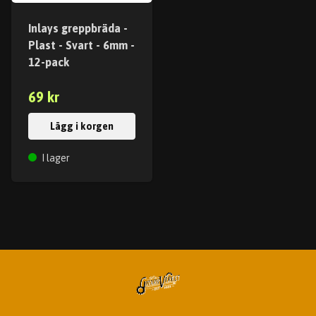
Inlays greppbräda -
Plast - Svart - 6mm -
12-pack
69 kr
Lägg i korgen
I lager