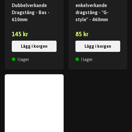
Dubbelverkande
enkelverkande
Dragstång - Bas -
dragstång - "G-
610mm
style" - 460mm
145 kr
85 kr
Lägg i korgen
Lägg i korgen
I lager
I lager