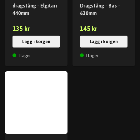
dragstång - Elgitarr
Dragstång - Bas -
440mm
630mm
135 kr
145 kr
Lägg i korgen
Lägg i korgen
I lager
I lager