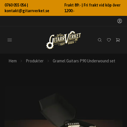
0760 055 056 |
Frakt 89:- | Fri frakt vid köp över
kontakt@gitarrverket.se
1200:-
Hem
Produkter
Gramel Guitars P90 Underwound set