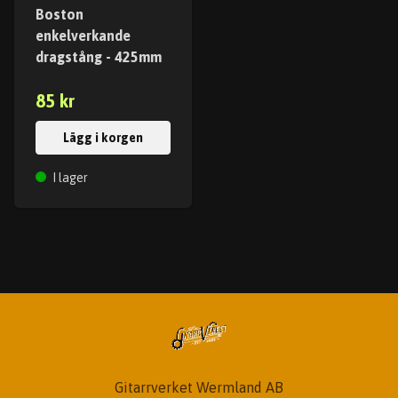
Boston
enkelverkande
dragstång - 425mm
85 kr
Lägg i korgen
I lager
Gitarrverket Wermland AB