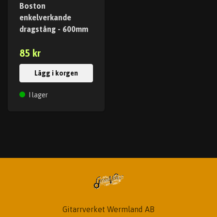
Boston
enkelverkande
dragstång - 600mm
85 kr
Lägg i korgen
I lager
Gitarrverket Wermland AB