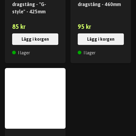
dragstång - "G-
dragstång - 460mm
style" - 425mm
85 kr
95 kr
Lägg i korgen
Lägg i korgen
I lager
I lager