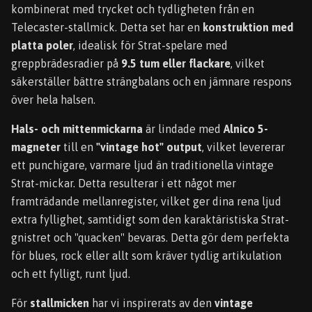
kombinerat med trycket och tydligheten från en
Telecaster-stallmick. Detta set har en
konstruktion med
platta poler
, idealisk för Strat-spelare med
greppbrädesradier på
9.5 tum eller flackare
, vilket
säkerställer bättre strängbalans och en jämnare respons
över hela halsen.
Hals- och mittenmickarna
är lindade med
Alnico 5-
magneter
till en
"vintage hot" output
, vilket levererar
ett punchigare, varmare ljud än traditionella vintage
Strat-mickar. Detta resulterar i ett något mer
framträdande mellanregister, vilket ger dina rena ljud
extra fyllighet, samtidigt som den karaktäristiska Strat-
gnistret och "quacken" bevaras. Detta gör dem perfekta
för blues, rock eller allt som kräver tydlig artikulation
och ett fylligt, runt ljud.
För
stallmicken
har vi inspirerats av den
vintage