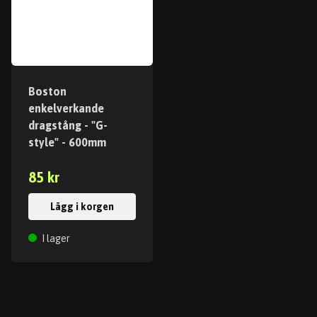
Boston
enkelverkande
dragstång - "G-
style" - 600mm
85 kr
Lägg i korgen
I lager