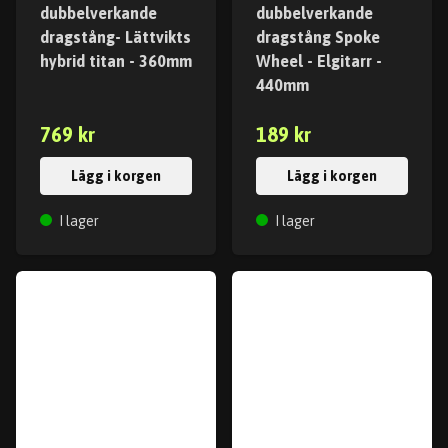
dubbelverkande
dubbelverkande
dragstång- Lättvikts
dragstång Spoke
hybrid titan - 360mm
Wheel - Elgitarr -
440mm
769 kr
189 kr
Lägg i korgen
Lägg i korgen
I lager
I lager