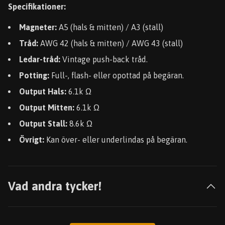
Specifikationer:
Magneter:
A5 (hals & mitten) / A3 (stall)
Tråd:
AWG 42 (hals & mitten) / AWG 43 (stall)
Ledar-tråd:
Vintage push-back tråd.
Potting:
Full-, flash- eller opottad på begäran.
Output Hals:
6.1k Ω
Output Mitten:
6.1k Ω
Output Stall:
8.6k Ω
Övrigt:
Kan över- eller underlindas på begäran.
Vad andra tycker!