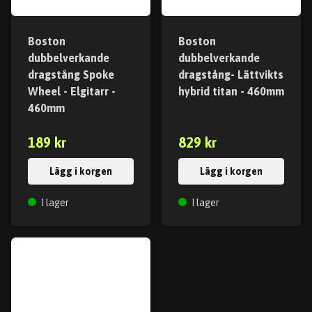
Boston
Boston
dubbelverkande
dubbelverkande
dragstång Spoke
dragstång- Lättvikts
Wheel - Elgitarr -
hybrid titan - 460mm
460mm
189 kr
829 kr
Lägg i korgen
Lägg i korgen
I lager
I lager