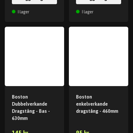
I lager
I lager
Boston
Boston
Dubbelverkande
enkelverkande
Dragstång - Bas -
dragstång - 460mm
630mm
145 kr
95 kr