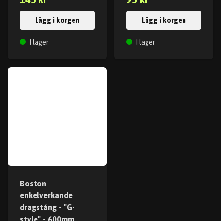
Lägg i korgen
Lägg i korgen
I lager
I lager
Boston
enkelverkande
dragstång - "G-
style" - 600mm