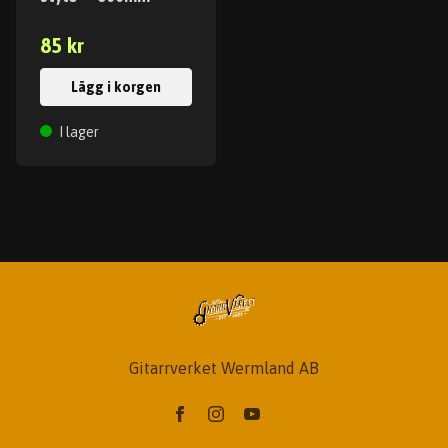
85 kr
Lägg i korgen
I lager
Gitarrverket Wermland AB