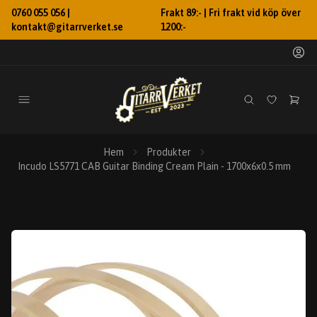
0760 055 056 |
Frakt 89:- | Fri frakt vid köp över
kontakt@gitarrverket.se
1200:-
Hem
Produkter
Incudo LS5771 CAB Guitar Binding Cream Plain - 1700x6x0.5 mm