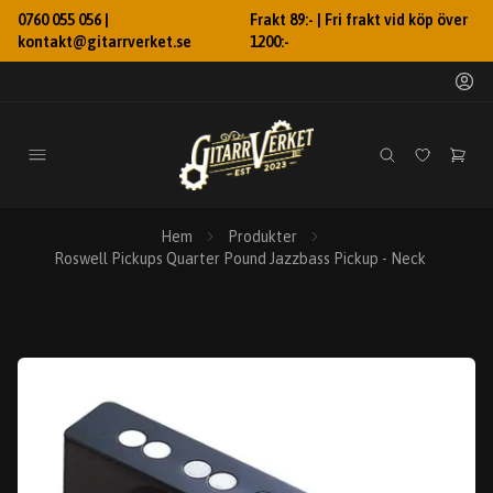
0760 055 056 |
Frakt 89:- | Fri frakt vid köp över
kontakt@gitarrverket.se
1200:-
Hem
Produkter
Roswell Pickups Quarter Pound Jazzbass Pickup - Neck