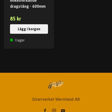
enkelverkande
dragstång - 600mm
85 kr
Lägg i korgen
I lager
Gitarrverket Wermland AB