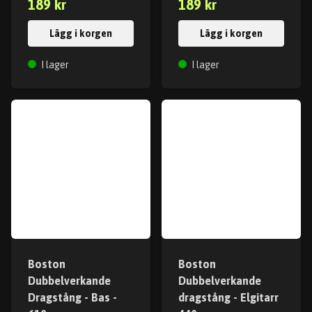
189 kr
189 kr
Lägg i korgen
Lägg i korgen
I lager
I lager
Boston
Boston
Dubbelverkande
Dubbelverkande
Dragstång - Bas -
dragstång - Elgitarr