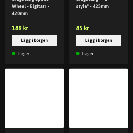
Wheel - Elgitarr -
style" - 425mm
420mm
189 kr
85 kr
Lägg i korgen
Lägg i korgen
I lager
I lager