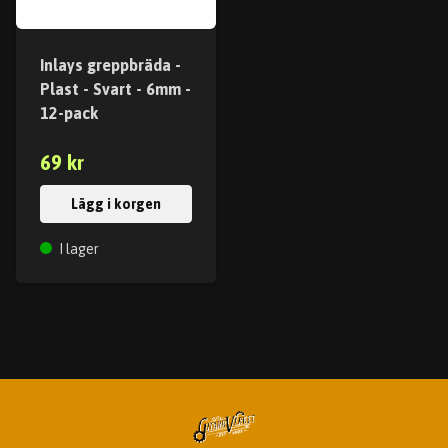
Inlays greppbräda -
Plast - Svart - 6mm -
12-pack
69 kr
Lägg i korgen
I lager