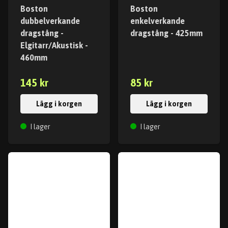
Boston
Boston
dubbelverkande
enkelverkande
dragstång -
dragstång - 425mm
Elgitarr/Akustisk -
460mm
145 kr
85 kr
Lägg i korgen
Lägg i korgen
I lager
I lager