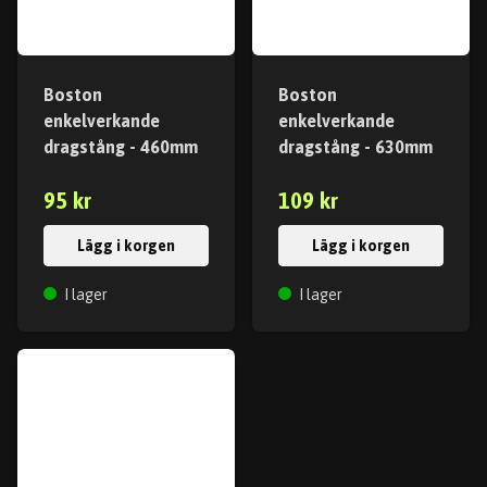
Boston
Boston
enkelverkande
enkelverkande
dragstång - 460mm
dragstång - 630mm
95 kr
109 kr
Lägg i korgen
Lägg i korgen
I lager
I lager