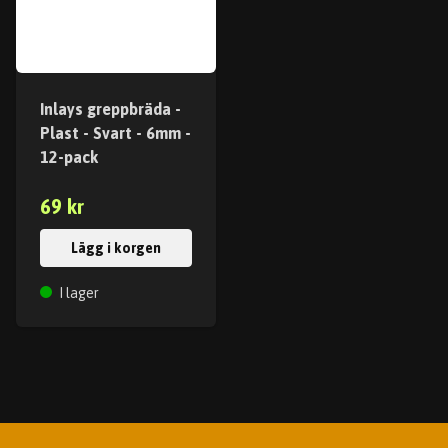
Inlays greppbräda -
Plast - Svart - 6mm -
12-pack
69 kr
Lägg i korgen
I lager