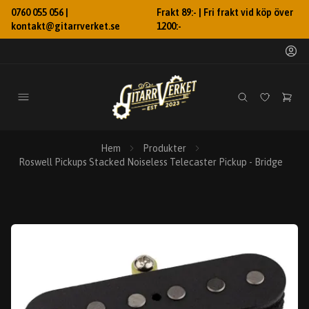
0760 055 056 |
Frakt 89:- | Fri frakt vid köp över
kontakt@gitarrverket.se
1200:-
Hem
Produkter
Roswell Pickups Stacked Noiseless Telecaster Pickup - Bridge