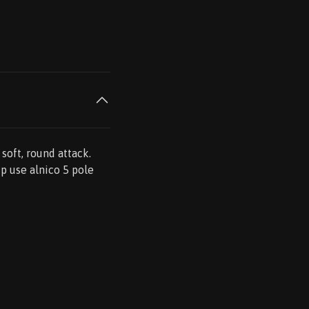
soft, round attack.
p use alnico 5 pole