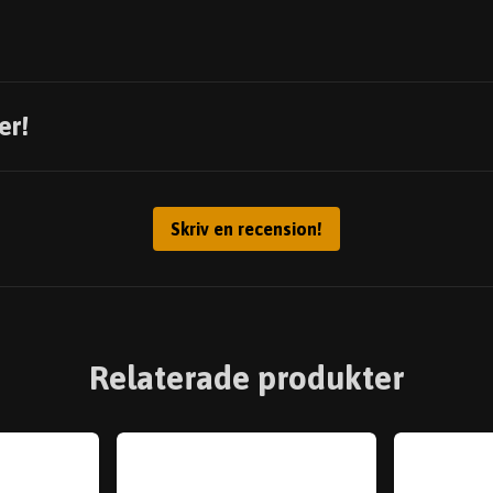
er!
Skriv en recension!
Relaterade produkter