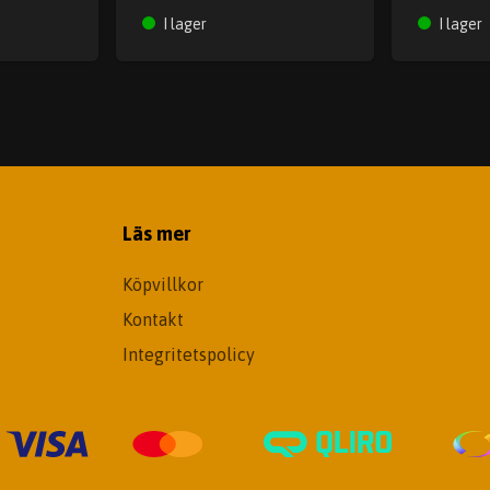
I lager
I lager
Läs mer
Köpvillkor
Kontakt
Integritetspolicy