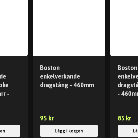
Boston
Boston
de
enkelverkande
enkelv
oke
dragstång - 460mm
dragstå
rr -
- 460
95 kr
85 kr
gen
Lägg i korgen
Lä