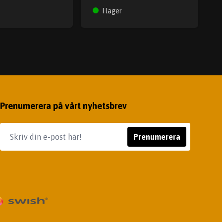
I lager
Prenumerera på vårt nyhetsbrev
Prenumerera