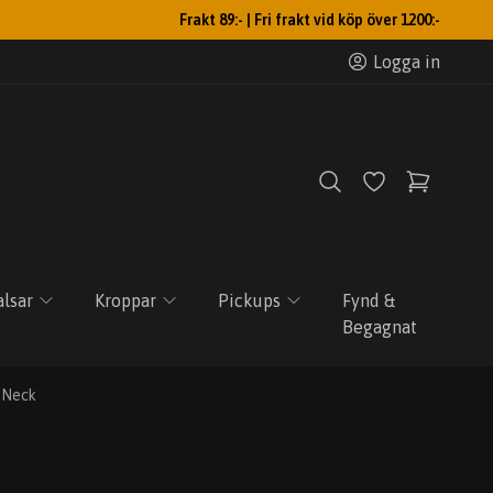
Frakt 89:- | Fri frakt vid köp över 1200:-
Logga in
lsar
Kroppar
Pickups
Fynd &
Begagnat
- Neck