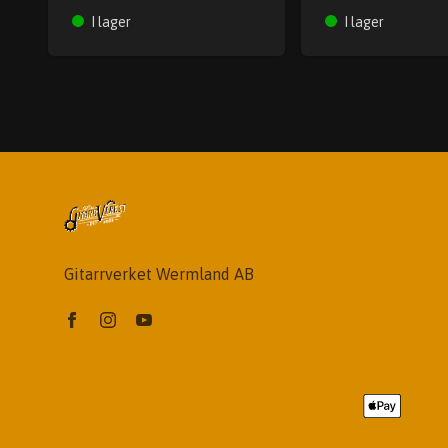
I lager
I lager
Gitarrverket Wermland AB