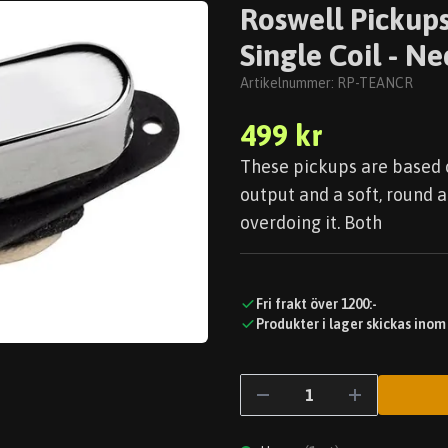
Roswell Pickups
Single Coil - Ne
Artikelnummer:
RP-TEANCR
499 kr
These pickups are based o
output and a soft, round 
overdoing it. Both
Fri frakt över 1200:-
Produkter i lager skickas inom