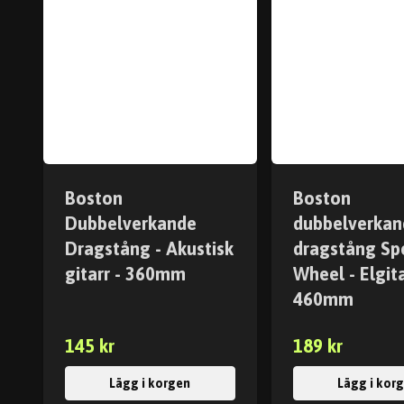
Boston
Boston
Dubbelverkande
dubbelverkan
Dragstång - Akustisk
dragstång Sp
gitarr - 360mm
Wheel - Elgita
460mm
145 kr
189 kr
Lägg i korgen
Lägg i kor