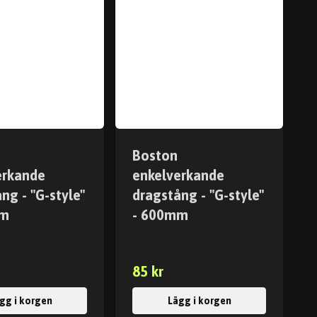
Boston
erkande
enkelverkande
ng - "G-style"
dragstång - "G-style"
mm
- 600mm
85 kr
gg i korgen
Lägg i korgen