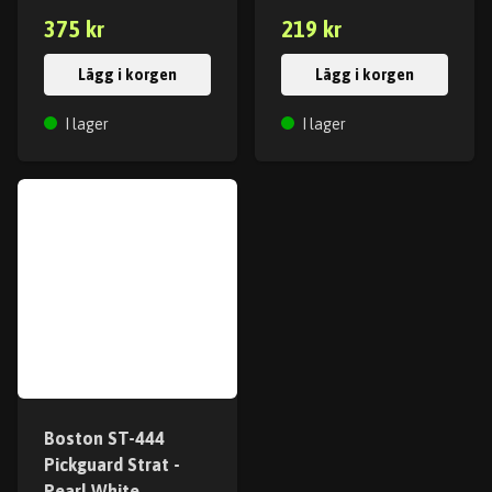
375 kr
219 kr
Lägg i korgen
Lägg i korgen
I lager
I lager
Boston ST-444
Pickguard Strat -
Pearl White