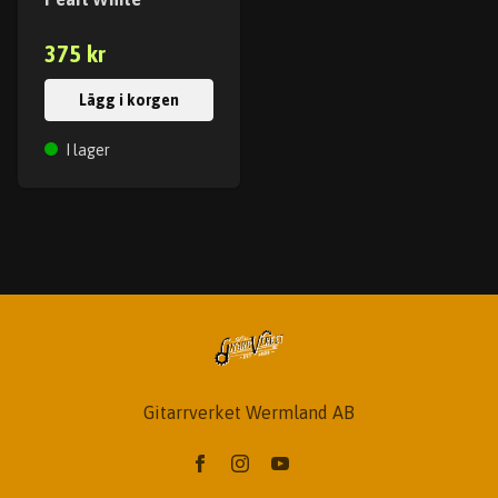
375 kr
Lägg i korgen
I lager
Gitarrverket Wermland AB