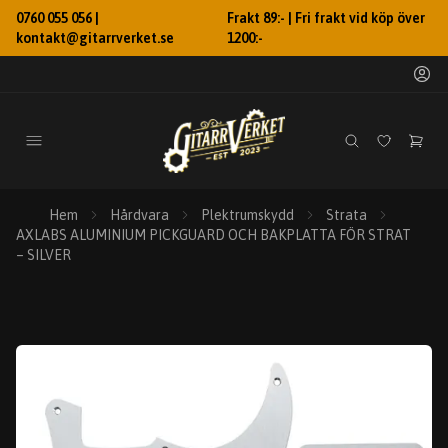
0760 055 056 |
Frakt 89:- | Fri frakt vid köp över
kontakt@gitarrverket.se
1200:-
Hem
Hårdvara
Plektrumskydd
Strata
AXLABS ALUMINIUM PICKGUARD OCH BAKPLATTA FÖR STRAT
– SILVER