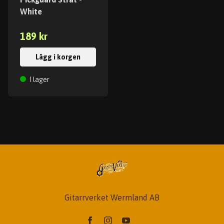
White
189 kr
Lägg i korgen
I lager
Gitarrverket Wermland AB