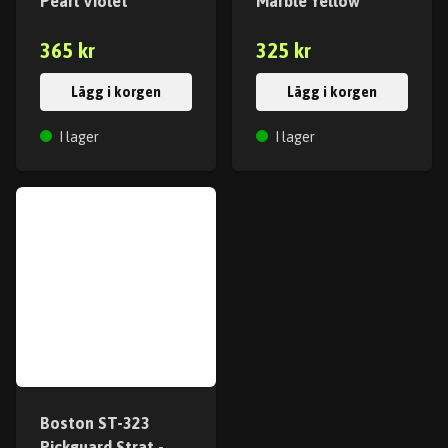
Pearl Violet
Marble Yellow
365 kr
325 kr
Lägg i korgen
Lägg i korgen
I lager
I lager
Boston ST-323
Pickguard Strat -