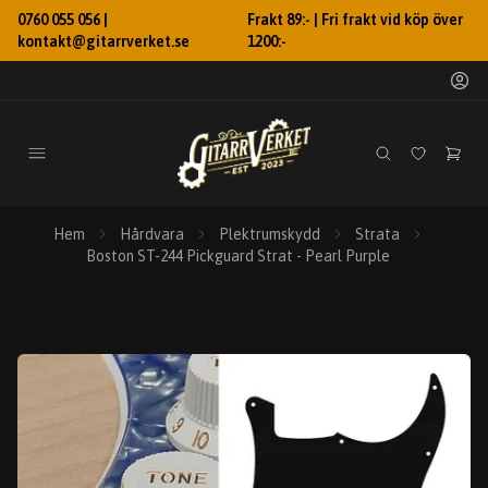
0760 055 056 |
Frakt 89:- | Fri frakt vid köp över
kontakt@gitarrverket.se
1200:-
Hem
Hårdvara
Plektrumskydd
Strata
Boston ST-244 Pickguard Strat - Pearl Purple