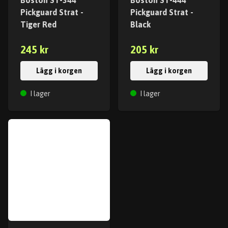
Boston ST-344
Boston ST-444
Pickguard Strat -
Pickguard Strat -
Tiger Red
Black
245 kr
205 kr
Lägg i korgen
Lägg i korgen
I lager
I lager