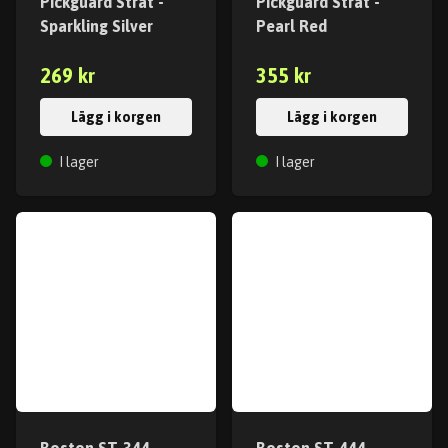
Pickguard Strat -
Pickguard Strat -
Sparkling Silver
Pearl Red
269 kr
355 kr
Lägg i korgen
Lägg i korgen
I lager
I lager