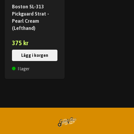
Boston SL-313
Pickguard Strat -
Pearl Cream
(Lefthand)
375 kr
Lägg i korgen
I lager