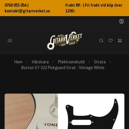
0760 055 056 |
Frakt 89:- | Fri frakt vid köp över
kontakt@gitarrverket.se
1200:-
Hem
Hårdvara
Plektrumskydd
Strata
Boston ST-322 Pickguard Strat - Vintage White