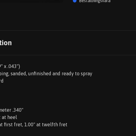
Beställningsvara
tion
" x .043")
ing, sanded, unfinished and ready to spray
rd
meter .340"
 at heel
 first fret, 1.00" at twelfth fret