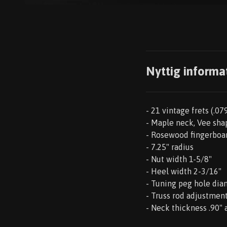
Nyttig informa
- 21 vintage frets (.079
- Maple neck, Vee shap
- Rosewood fingerboa
- 7.25" radius
- Nut width 1-5/8"
- Heel width 2-3/16"
- Tuning peg hole dia
- Truss rod adjustment
- Neck thickness .90" at