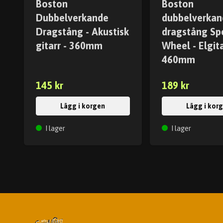
Boston
Boston
Dubbelverkande
dubbelverkan
Dragstång - Akustisk
dragstång Sp
gitarr - 360mm
Wheel - Elgita
460mm
145 kr
189 kr
Lägg i korgen
Lägg i kor
I lager
I lager