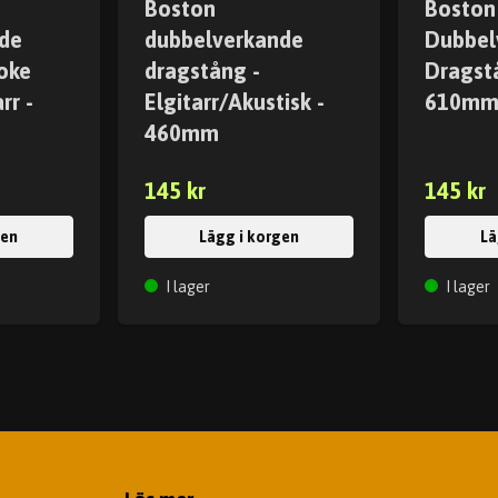
Boston
Boston
de
dubbelverkande
Dubbel
oke
dragstång -
Dragstå
rr -
Elgitarr/Akustisk -
610m
460mm
145 kr
145 kr
gen
Lägg i korgen
Lä
I lager
I lager