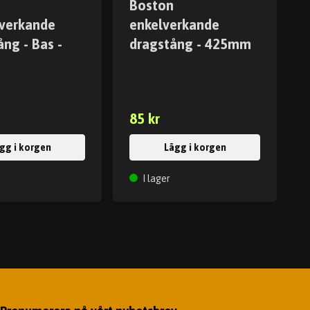
Boston
verkande
enkelverkande
ng - Bas -
dragstång - 425mm
m
85 kr
gg i korgen
Lägg i korgen
I lager