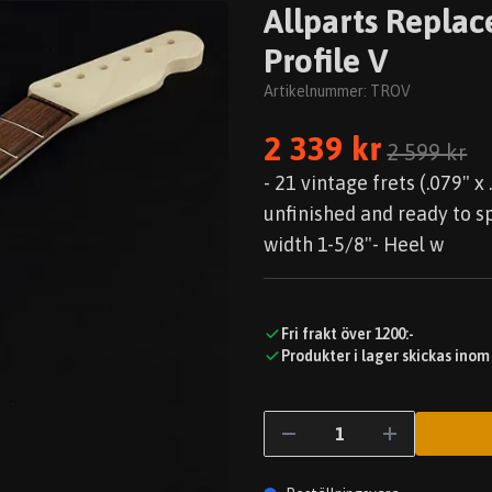
Allparts Replac
Profile V
Artikelnummer:
TROV
2 339 kr
2 599 kr
- 21 vintage frets (.079" 
unfinished and ready to s
width 1-5/8"- Heel w
Fri frakt över 1200:-
Produkter i lager skickas inom