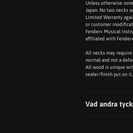
Unless otherwise noted
Japan. No two necks ar
Limited Warranty agai
or customer modificati
Fender« Musical Instru
affiliated with Fender
All necks may require 
normal and not a defec
All wood is unique wit
sealer/finish put on i
Vad andra tyck