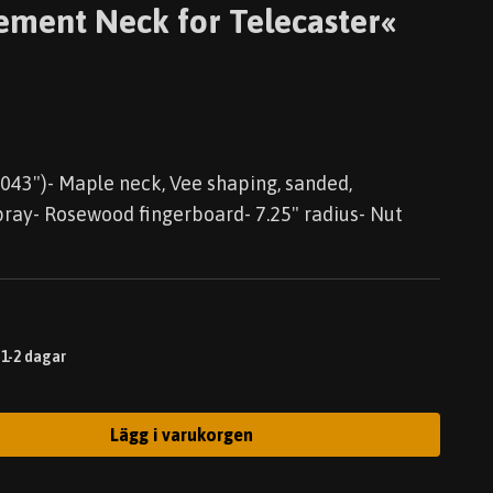
ement Neck for Telecaster«
x .043")- Maple neck, Vee shaping, sanded,
pray- Rosewood fingerboard- 7.25" radius- Nut
 1-2 dagar
Lägg i varukorgen