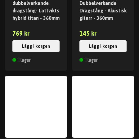
dubbelverkande
Dubbelverkande
dragstång- Lättvikts
Dragstång - Akustisk
hybrid titan - 360mm
gitarr - 360mm
769 kr
145 kr
Lägg i korgen
Lägg i korgen
I lager
I lager