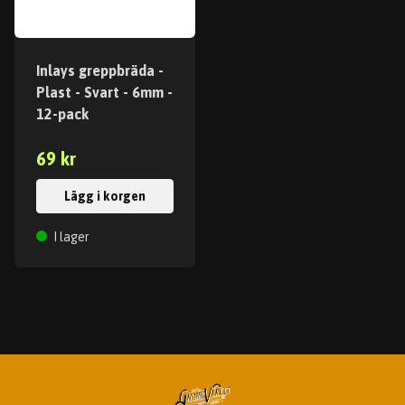
Inlays greppbräda -
Plast - Svart - 6mm -
12-pack
69 kr
Lägg i korgen
I lager