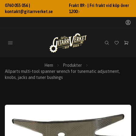
0760 055 056 |
Frakt 89:- | Fri frakt vid köp över
kontakt@gitarrverket.se
1200:-
Hem
Produkter
Allparts multi-tool spanner wrench for tunematic adjustment,
knobs, jacks and tuner bushings