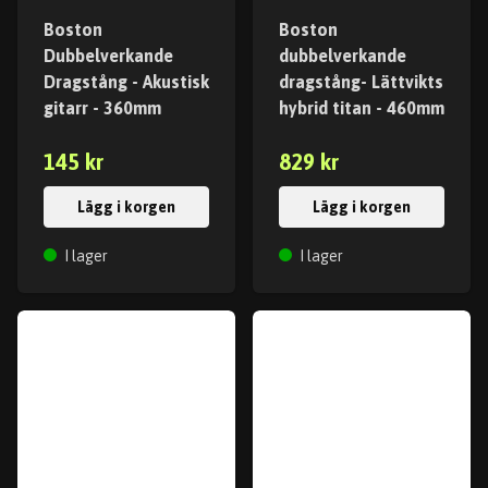
Boston
Boston
Dubbelverkande
dubbelverkande
Dragstång - Akustisk
dragstång- Lättvikts
gitarr - 360mm
hybrid titan - 460mm
145 kr
829 kr
Lägg i korgen
Lägg i korgen
I lager
I lager