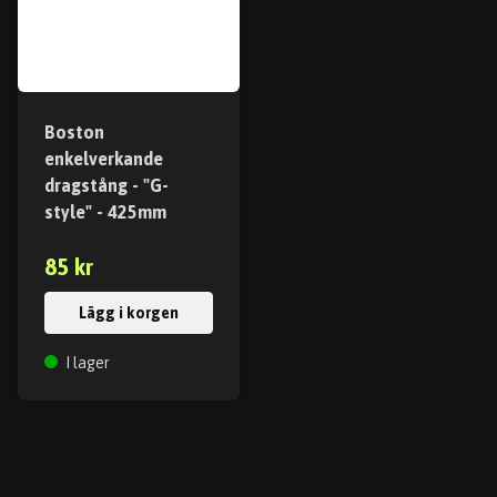
Boston
enkelverkande
dragstång - "G-
style" - 425mm
85 kr
Lägg i korgen
I lager