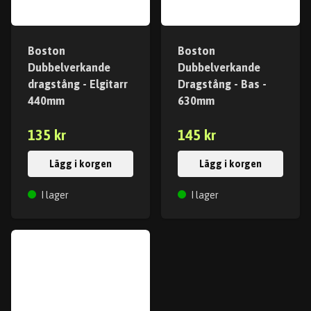
Boston
Boston
Dubbelverkande
Dubbelverkande
dragstång - Elgitarr
Dragstång - Bas -
440mm
630mm
135 kr
145 kr
Lägg i korgen
Lägg i korgen
I lager
I lager