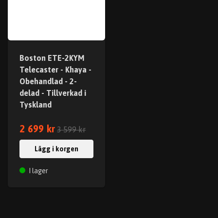
Boston ETE-2KYM
Telecaster - Khaya -
Obehandlad - 2-
delad - Tillverkad i
Tyskland
2 699 kr
3 599 kr
Lägg i korgen
I lager