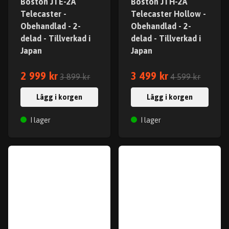
Boston JTE-2A
Boston JTH-2A
Telecaster -
Telecaster Hollow -
Obehandlad - 2-
Obehandlad - 2-
delad - Tillverkad i
delad - Tillverkad i
Japan
Japan
2 999 kr
3 499 kr
3 899 kr
4 599 kr
Lägg i korgen
Lägg i korgen
I lager
I lager