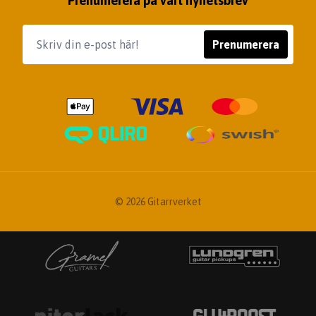
Prenumerera på vårt nyhetsbrev
Prenumerera
© 2026 Gitarrverket