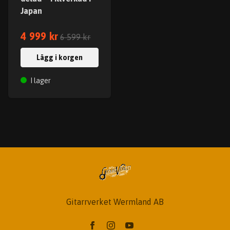
Japan
4 999 kr
6 599 kr
Lägg i korgen
I lager
Gitarrverket Wermland AB