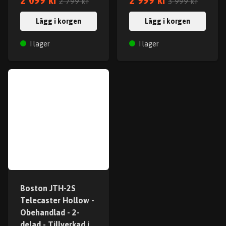
2 099 kr
2 999 kr
2 799 kr
3 999 kr
Lägg i korgen
Lägg i korgen
I lager
I lager
Boston JTH-2S
Telecaster Hollow -
Obehandlad - 2-
delad - Tillverkad i