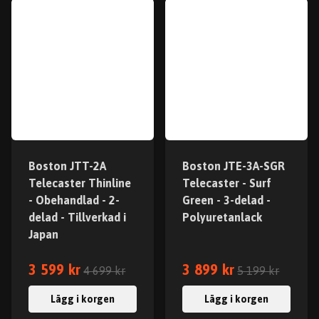
Boston JTT-2A
Boston JTE-3A-SGR
Telecaster Thinline
Telecaster - Surf
- Obehandlad - 2-
Green - 3-delad -
delad - Tillverkad i
Polyuretanlack
Japan
3 599 kr
3 899 kr
4 699 kr
5 199 kr
Lägg i korgen
Lägg i korgen