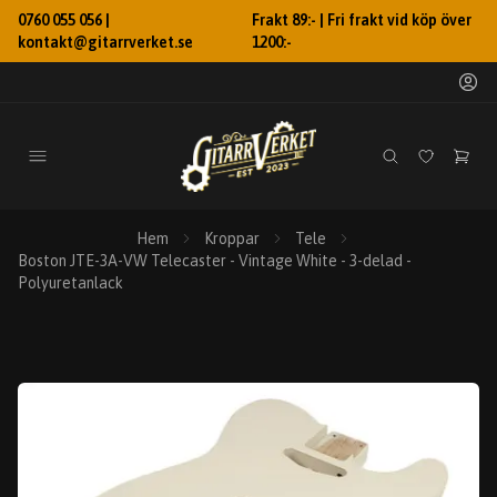
0760 055 056 |
Frakt 89:- | Fri frakt vid köp över
kontakt@gitarrverket.se
1200:-
Hem
Kroppar
Tele
Boston JTE-3A-VW Telecaster - Vintage White - 3-delad -
Polyuretanlack