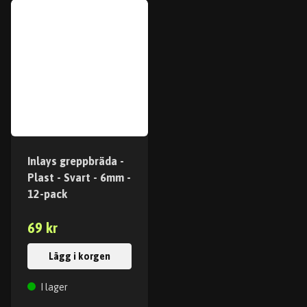
Inlays greppbräda -
Plast - Svart - 6mm -
12-pack
69 kr
Lägg i korgen
I lager