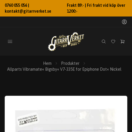
0760 055 056 |
Frakt 89:- | Fri frakt vid köp över
kontakt@gitarrverket.se
1200:-
Hem
Produkter
Allparts Vibramate« Bigsby« V7-335E for Epiphone Dot« Nickel