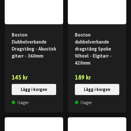
Boston
Boston
Dubbelverkande
dubbelverkande
Dragstång - Akustisk
dragstång Spoke
gitarr - 360mm
Wheel - Elgitarr -
420mm
145 kr
189 kr
Lägg i korgen
Lägg i korgen
I lager
I lager