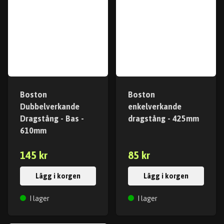
Boston
Boston
Dubbelverkande
enkelverkande
Dragstång - Bas -
dragstång - 425mm
610mm
145 kr
85 kr
Lägg i korgen
Lägg i korgen
I lager
I lager